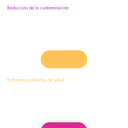
Reducción de la contaminación
Evitamos la contaminación ambiental que causan cuando
se botan o se queman
Evitamos problemas de salud
Evitamos problemas de salud pública por la
contaminación que estos causan