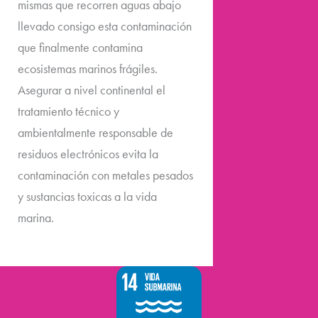
mismas que recorren aguas abajo
llevado consigo esta contaminación
que finalmente contamina
ecosistemas marinos frágiles.
Asegurar a nivel continental el
tratamiento técnico y
ambientalmente responsable de
residuos electrónicos evita la
contaminación con metales pesados
y sustancias toxicas a la vida
marina.