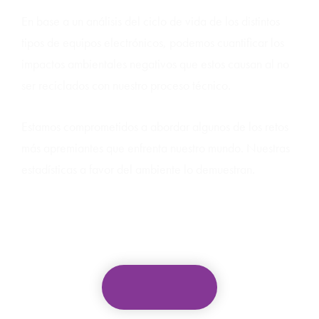
En base a un análisis del ciclo de vida de los distintos
tipos de equipos electrónicos, podemos cuantificar los
impactos ambientales negativos que estos causan al no
ser reciclados con nuestro proceso técnico.
Estamos comprometidos a abordar algunos de los retos
más apremiantes que enfrenta nuestro mundo. Nuestras
estadísticas a favor del ambiente lo demuestran.