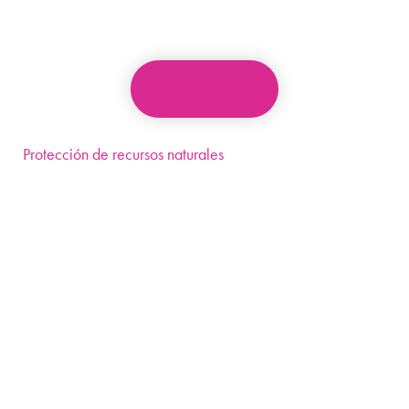
Protección de recursos naturales
Evitamos el agotamiento de recursos naturales pues
recuperamos metales y plásticos que se pueden reciclar.
Indicadores de impacto