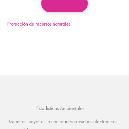
Protección de recursos naturales
Evitamos el agotamiento de recursos naturales pues
recuperamos metales y plásticos que se pueden reciclar.
Estadísticas Ambientales
Mientras mayor es la cantidad de residuos electrónicos